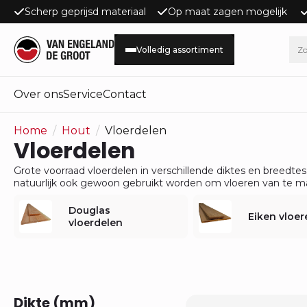
Scherp geprijsd materiaal
Op maat zagen mogelijk
Volledig assortiment
Over ons
Service
Contact
Home
Hout
Vloerdelen
Vloerdelen
Grote voorraad vloerdelen in verschillende diktes en breedt
natuurlijk ook gewoon gebruikt worden om vloeren van te m
Douglas
Eiken vloer
vloerdelen
Dikte (mm)