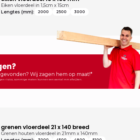
Eiken vloerdeel in 1,5cm x 15cm
Lengtes (mm):
2000
2500
3000
gen?
t gevonden? Wij zagen hem op maat!*
igen risico, sommige maten kunnen een aantal mm afwijken.
grenen vloerdeel 21 x 140 breed
Grenen houten vloerdeel in 21mm x 140mm
3000
4500
4800
5100