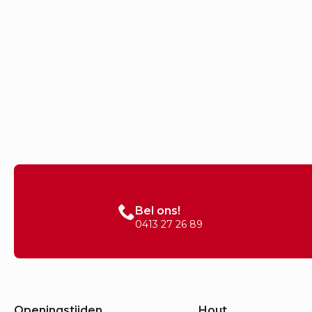
Bel ons!
0413 27 26 89
Openingstijden
Hout