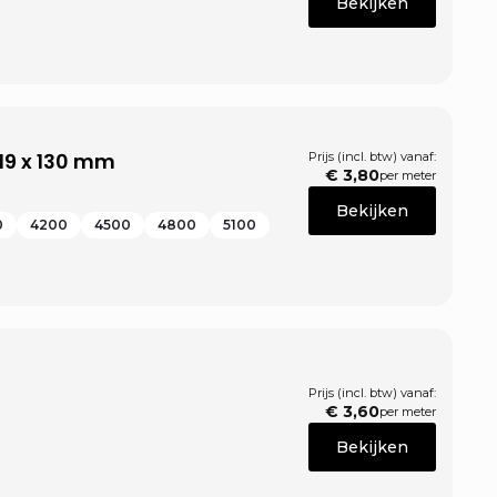
Bekijken
19 x 130 mm
Prijs (incl. btw) vanaf:
€
3,80
per meter
m
Bekijken
0
4200
4500
4800
5100
Prijs (incl. btw) vanaf:
€
3,60
per meter
Bekijken