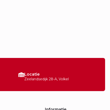
Locatie
Zeelandsedijk 28-A, Volkel
Informatie