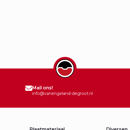
Mail ons!
info@vanengeland-degroot.nl
Plaatmateriaal
Diversen