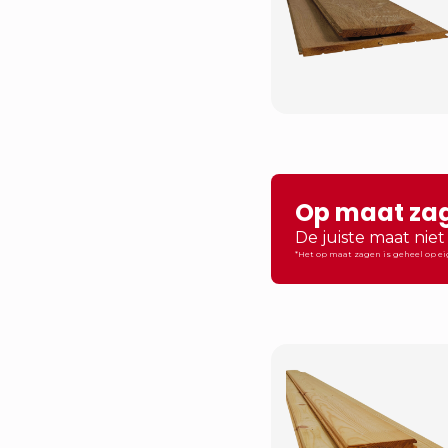
Op maat za
De juiste maat nie
*Het op maat zagen is geheel op e