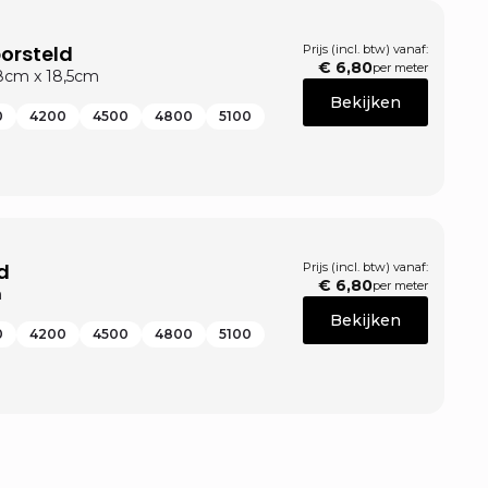
orsteld
Prijs (incl. btw) vanaf:
€
6,80
per meter
,8cm x 18,5cm
Bekijken
0
4200
4500
4800
5100
d
Prijs (incl. btw) vanaf:
€
6,80
per meter
m
Bekijken
0
4200
4500
4800
5100