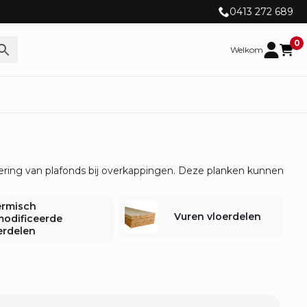
0413 272 689
0
Welkom
mering van plafonds bij overkappingen. Deze planken kunnen
rmisch
Vuren vloerdelen
odificeerde
erdelen