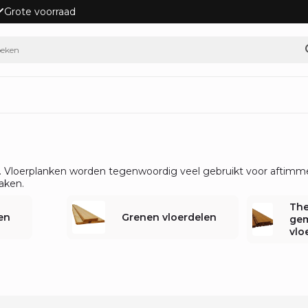
Grote voorraad
es. Vloerplanken worden tegenwoordig veel gebruikt voor aftim
aken.
The
en
Grenen vloerdelen
gem
vlo