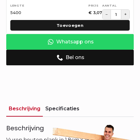
5400
€
3,07
−
+
Toevoegen
Whatsapp ons
Bel ons
Beschrijving
Specificaties
Beschrijving
Vuren houten plank in 1,8cm x 16,3cm