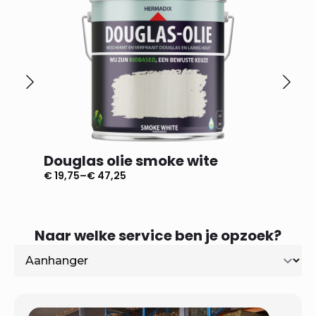
Douglas olie smoke wite
Dougl
€
19,75
–
€
47,25
€
19,75
–
Prijsklasse:
Prijsklas
€ 19,75
€ 19,75
tot
tot
€ 47,25
€ 47,25
Naar welke service ben je opzoek?