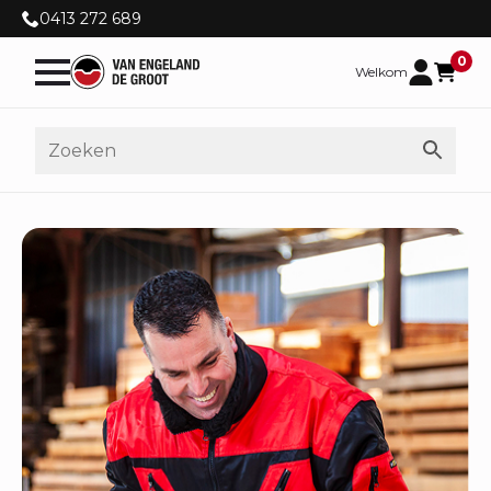
0413 272 689
0
Welkom