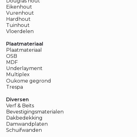
Douglas hout
Eikenhout
Vurenhout
Hardhout
Tuinhout
Vloerdelen
Plaatmateriaal
Plaatmateriaal
OSB
MDF
Underlayment
Multiplex
Oukome gegrond
Trespa
Diversen
Verf & Beits
Bevestigingsmaterialen
Dakbedekking
Damwandplaten
Schuifwanden