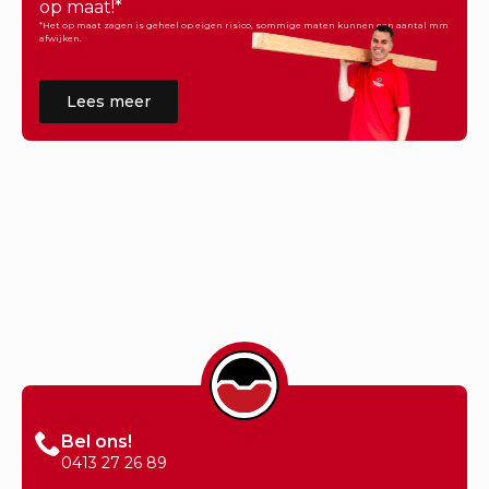
op maat!*
*Het op maat zagen is geheel op eigen risico, sommige maten kunnen een aantal mm
afwijken.
Lees meer
Bel ons!
0413 27 26 89