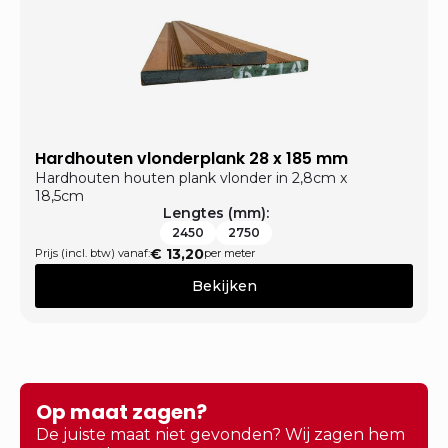
Hardhouten vlonderplank 28 x 185 mm
Hardhouten houten plank vlonder in 2,8cm x
18,5cm
Lengtes (mm):
2450
2750
€
13,20
Prijs (incl. btw) vanaf:
per meter
Bekijken
Op maat zagen?
De juiste maat niet gevonden? Wij zagen hem