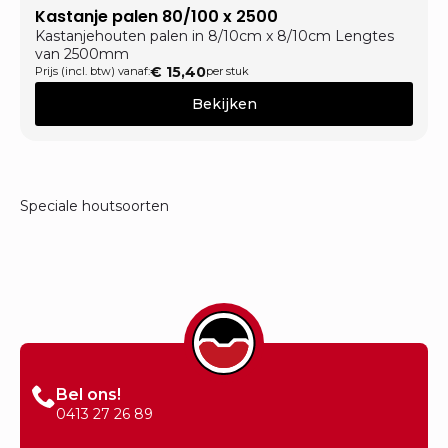
Kastanje palen 80/100 x 2500
Kastanjehouten palen in 8/10cm x 8/10cm Lengtes
van 2500mm
€
15,40
Prijs (incl. btw) vanaf:
per stuk
Bekijken
Speciale houtsoorten
Bel ons!
0413 27 26 89