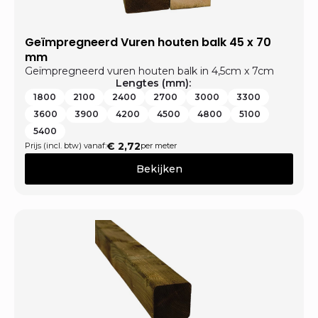
Geïmpregneerd Vuren houten balk 45 x 70
mm
Geïmpregneerd vuren houten balk in 4,5cm x 7cm
Lengtes (mm):
1800
2100
2400
2700
3000
3300
3600
3900
4200
4500
4800
5100
5400
€
2,72
Prijs (incl. btw) vanaf:
per meter
Bekijken