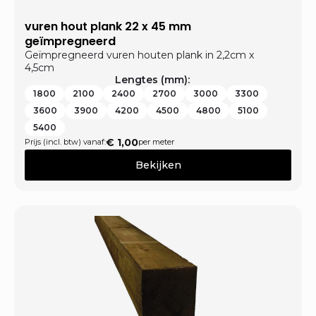
vuren hout plank 22 x 45 mm
geïmpregneerd
Geïmpregneerd vuren houten plank in 2,2cm x
4,5cm
Lengtes (mm):
1800
2100
2400
2700
3000
3300
3600
3900
4200
4500
4800
5100
5400
€
1,00
Prijs (incl. btw) vanaf:
per meter
Bekijken