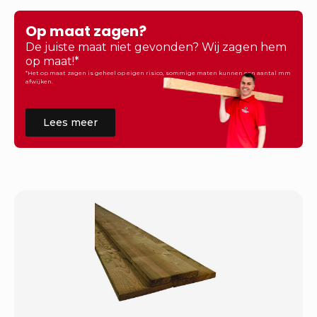
Op maat zagen?
De juiste maat niet gevonden? Wij zagen hem
op maat!*
*Het op maat zagen is geheel op eigen risico, sommige maten kunnen een aantal mm
afwijken.
Lees meer