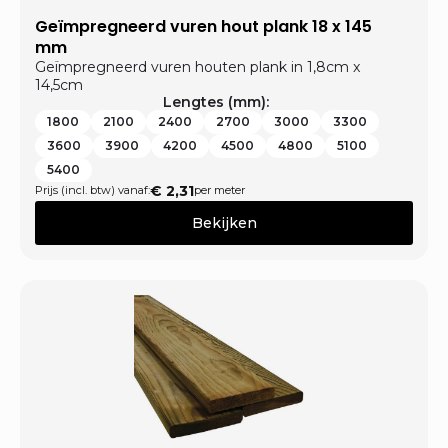
Geïmpregneerd vuren hout plank 18 x 145
mm
Geïmpregneerd vuren houten plank in 1,8cm x
14,5cm
Lengtes (mm):
1800
2100
2400
2700
3000
3300
3600
3900
4200
4500
4800
5100
5400
€
2,31
Prijs (incl. btw) vanaf:
per meter
Bekijken