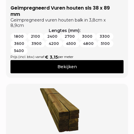
Geïmpregneerd Vuren houten sls 38 x 89
mm
Geïmpregneerd vuren houten balk in 3,8cm x
8,9cm
Lengtes (mm):
1800
2100
2400
2700
3000
3300
3600
3900
4200
4500
4800
5100
5400
€
3,15
Prijs (incl. btw) vanaf:
per meter
Bekijken