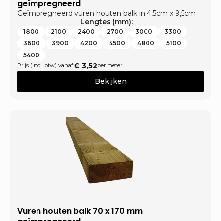
geïmpregneerd
Geïmpregneerd vuren houten balk in 4,5cm x 9,5cm
Lengtes (mm):
1800
2100
2400
2700
3000
3300
3600
3900
4200
4500
4800
5100
5400
€
3,52
Prijs (incl. btw) vanaf:
per meter
Bekijken
Vuren houten balk 70 x 170 mm