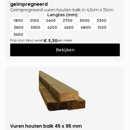
geïmpregneerd
Geïmpregneerd vuren houten balk in 4,5cm x 15cm
Lengtes (mm):
1800
2100
2400
2700
3000
3300
3600
3900
4200
4500
4800
5100
5400
€
5,30
Prijs (incl. btw) vanaf:
per meter
Bekijken
Vuren houten balk 45 x 95 mm