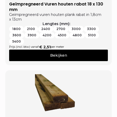
Geïmpregneerd Vuren houten rabat 18 x 130
mm
Geïmpregneerd vuren houten plank rabat in 1,8cm
x 13cm
Lengtes (mm):
1800
2100
2400
2700
3000
3300
3600
3900
4200
4500
4800
5100
5400
€
2,51
Prijs (incl. btw) vanaf:
per meter
Bekijken