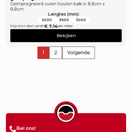
Geïmpregneerd vuren houten balk in 8,8cm x
8,8cm
Lengtes (mm):
3000
3600
5000
€
7,14
Prijs (incl. btw) vanaf:
per meter
Bekijken
1
2
Volgende
Bel ons!