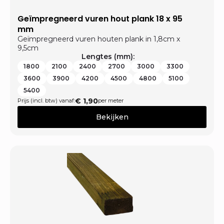
Geïmpregneerd vuren hout plank 18 x 95
mm
Geïmpregneerd vuren houten plank in 1,8cm x
9,5cm
Lengtes (mm):
1800
2100
2400
2700
3000
3300
3600
3900
4200
4500
4800
5100
5400
€
1,90
Prijs (incl. btw) vanaf:
per meter
Bekijken