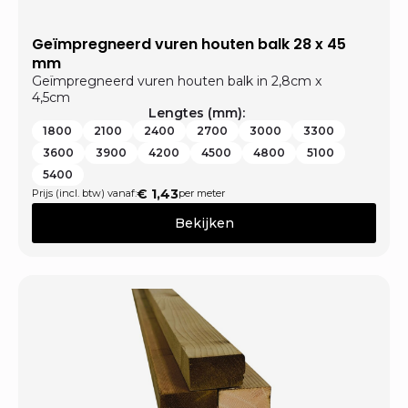
Geïmpregneerd vuren houten balk 28 x 45
mm
Geïmpregneerd vuren houten balk in 2,8cm x
4,5cm
Lengtes (mm):
1800
2100
2400
2700
3000
3300
3600
3900
4200
4500
4800
5100
5400
€
1,43
Prijs (incl. btw) vanaf:
per meter
Bekijken