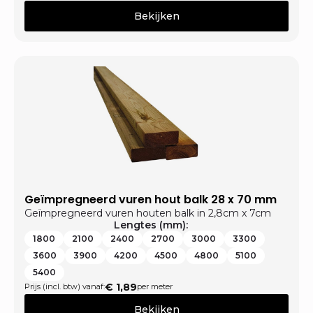
Bekijken
Geïmpregneerd vuren hout balk 28 x 70 mm
Geïmpregneerd vuren houten balk in 2,8cm x 7cm
Lengtes (mm):
1800
2100
2400
2700
3000
3300
3600
3900
4200
4500
4800
5100
5400
€
1,89
Prijs (incl. btw) vanaf:
per meter
Bekijken