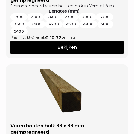
geïmpregneerd
Geïmpregneerd vuren houten balk in 7cm x 17cm
Lengtes (mm):
1800
2100
2400
2700
3000
3300
3600
3900
4200
4500
4800
5100
5400
€
10,72
Prijs (incl. btw) vanaf:
per meter
Bekijken
Vuren houten balk 88 x 88 mm
geïmpregneerd