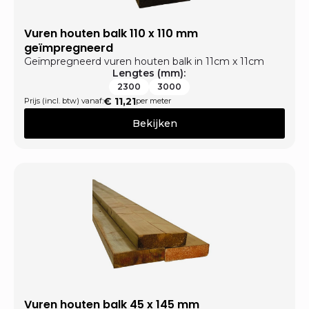
Vuren houten balk 110 x 110 mm
geïmpregneerd
Geïmpregneerd vuren houten balk in 11cm x 11cm
Lengtes (mm):
2300
3000
€
11,21
Prijs (incl. btw) vanaf:
per meter
Bekijken
Vuren houten balk 45 x 145 mm