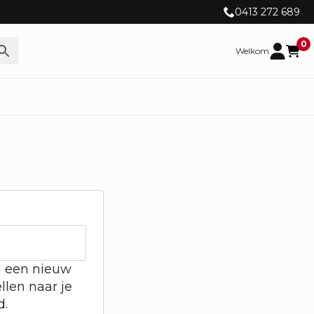
0413 272 689
0
Welkom
m een nieuw
llen naar je
d.