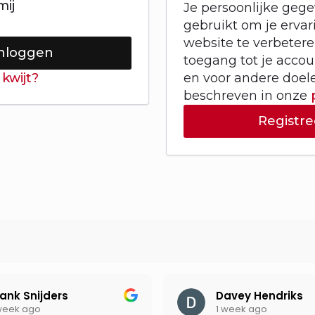
mij
Je persoonlijke geg
gebruikt om je erva
website te verbeter
nloggen
toegang tot je acco
kwijt?
en voor andere doel
beschreven in onze
Registre
rank Snijders
Davey Hendriks
week ago
1 week ago