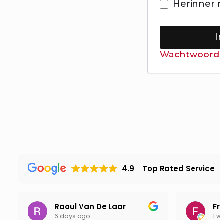
Herinner 
I
Wachtwoord 
4.9
Top Rated Service
Raoul Van De Laar
F
6 days ago
1 