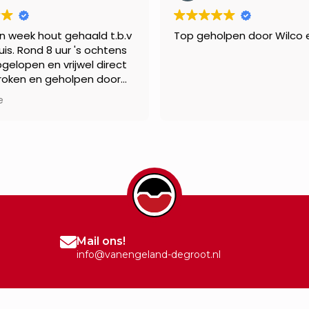
n week hout gehaald t.b.v
Top geholpen door Wilco e
uis. Rond 8 uur 's ochtens
pgelopen en vrijwel direct
oken en geholpen door
vertelde wat ik nodig had
e
ging meteen op zoek naar
e hout met de juiste
 Zo'n 15 minuten later
16 keurig gezaagde
chterin m'n auto. Dank
nelle en klantvriendelijke
Frank
Mail ons!
info@vanengeland-degroot.nl