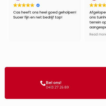
Cas heeft ons heel goed geholpen!
Afgelope
Suoer fijn en net bedrijf top!
ons tuinh
terrein o
aangespr
Daan. Ik 
Read mor
en Daan 
het juist
afmeting.
lagen er 
planken a
voor de s
service!
Groeten, 
Bel ons!
0413 27 26 89