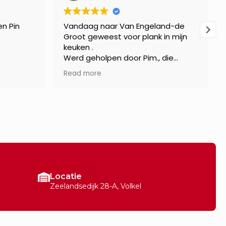
n Pin
Vandaag naar Van Engeland-de
Groot geweest voor plank in mijn
keuken .
Werd geholpen door Pim., die
meteen aangaf dat het belangrijk
Read more
is om mooi hout te gebruiken voor
in de keuken, omdat het zichtbaar
is. Hij heeft meerdere
mogelijkheden aangedragen en
daarbij aangegeven waarom welk
hout wel of niet geschikt is. Ik ben
erg fijn geholpen door pim en ben
met een mooie plank naar huis
gegaan. Bedankt Pim!
Locatie
Zeelandsedijk 28-A, Volkel