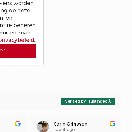
evens worden
ring op deze
en, om
unt te beheren
einden zoals
privacybeleid
.
er
Verified by Trustindex
Karin Grinsven
1 week ago