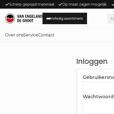
Scherp geprijsd materiaal
Op maat zagen mogelijk
Volledig assortiment
Over ons
Service
Contact
Inloggen
Gebruikersn
Wachtwoor