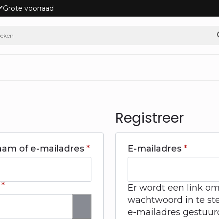
Grote voorraad
Registreer
Vereist
Vereist
aam of e-mailadres
*
E-mailadres
*
Vereist
d
*
Er wordt een link o
wachtwoord in te ste
e-mailadres gestuur