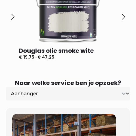
Douglas olie smoke wite
Dougl
€
19,75
–
€
47,25
€
19,75
–
Prijsklasse:
Prijsklas
€ 19,75
€ 19,75
tot
tot
€ 47,25
€ 47,25
Naar welke service ben je opzoek?