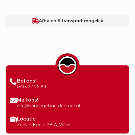
Afhalen & transport mogelijk
Bel ons!
0413 27 26 89
Mail ons!
info@vanengeland-degroot.nl
Locatie
Zeelandsedijk 28-A, Volkel