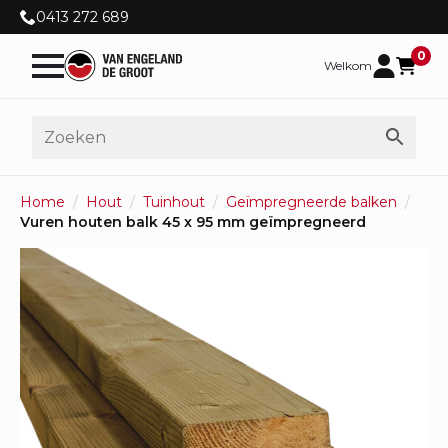
0413 272 689
0
Welkom
Home
Hout
Tuinhout
Geïmpregneerde balken
Vuren houten balk 45 x 95 mm geïmpregneerd