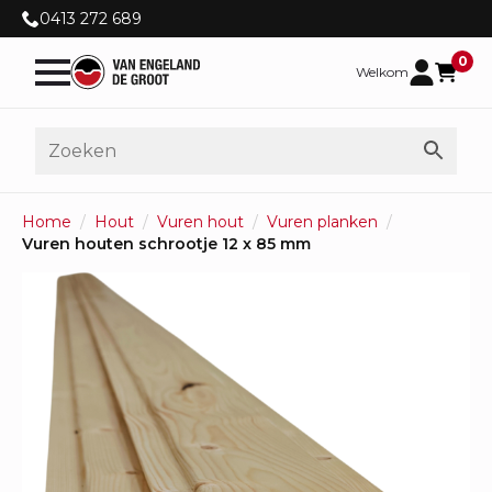
0413 272 689
0
Welkom
Home
Hout
Vuren hout
Vuren planken
Vuren houten schrootje 12 x 85 mm