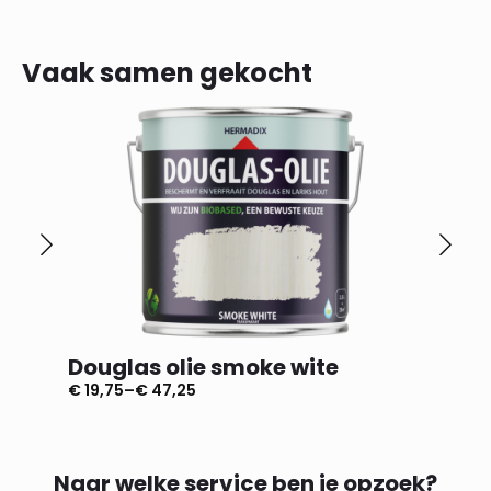
Vaak samen gekocht
Douglas olie smoke wite
Dougl
€
19,75
–
€
47,25
€
19,75
–
Prijsklasse:
Prijsklas
€ 19,75
€ 19,75
tot
tot
€ 47,25
€ 47,25
Naar welke service ben je opzoek?