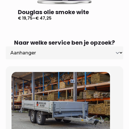
Douglas olie smoke wite
Dougl
€
19,75
–
€
47,25
€
19,75
–
Prijsklasse:
Prijsklas
€ 19,75
€ 19,75
tot
tot
€ 47,25
€ 47,25
Naar welke service ben je opzoek?