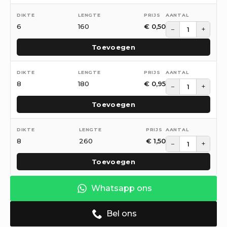
6
160
€
0,50
−
+
Toevoegen
8
180
€
0,95
−
+
Toevoegen
8
260
€
1,50
−
+
Toevoegen
Whatsapp ons
Bel ons