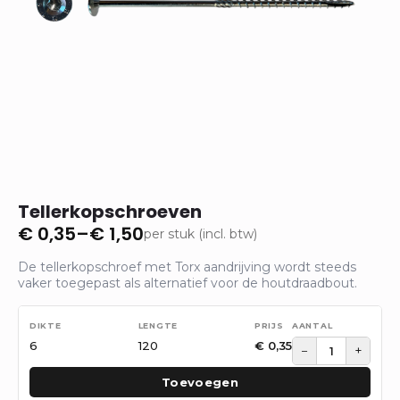
Tellerkopschroeven
€
0,35
–
€
1,50
per stuk (incl. btw)
Prijsklasse:
€ 0,35
De tellerkopschroef met Torx aandrijving wordt steeds
tot
vaker toegepast als alternatief voor de houtdraadbout.
€ 1,50
6
120
€
0,35
−
+
Toevoegen