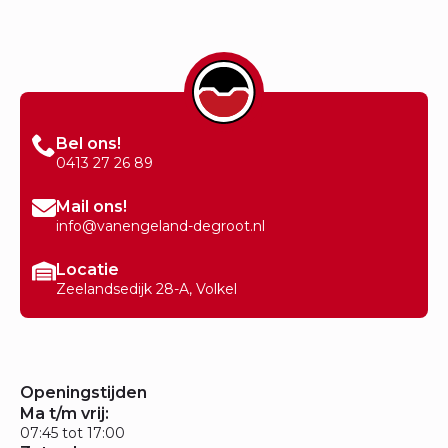
Bel ons!
0413 27 26 89
Mail ons!
info@vanengeland-degroot.nl
Locatie
Zeelandsedijk 28-A, Volkel
Openingstijden
Ma t/m vrij:
07:45 tot 17:00