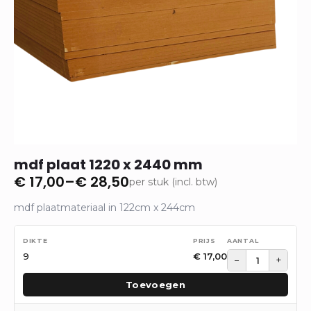
mdf plaat 1220 x 2440 mm
€
17,00
–
€
28,50
per stuk (incl. btw)
Prijsklasse:
€ 17,00
mdf plaatmateriaal in 122cm x 244cm
tot
€ 28,50
9
€
17,00
−
+
Toevoegen