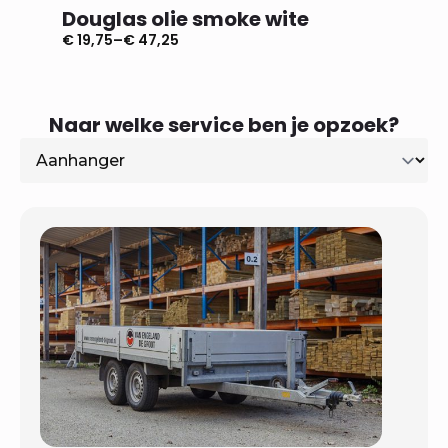
Douglas olie smoke wite
Dougl
€
19,75
–
€
47,25
€
19,75
–
Prijsklasse:
Prijsklas
€ 19,75
€ 19,75
tot
tot
€ 47,25
€ 47,25
Naar welke service ben je opzoek?