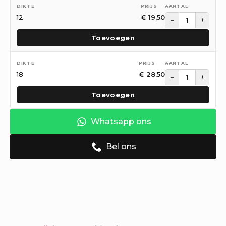
12
€
19,50
−
+
Toevoegen
18
€
28,50
−
+
Toevoegen
Whatsapp ons
Bel ons