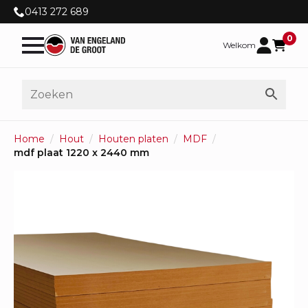
0413 272 689
0
Welkom
Home
Hout
Houten platen
MDF
mdf plaat 1220 x 2440 mm