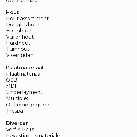
07:45 tot 14:30
Hout
Hout assortiment
Douglas hout
Eikenhout
Vurenhout
Hardhout
Tuinhout
Vloerdelen
Plaatmateriaal
Plaatmateriaal
OSB
MDF
Underlayment
Multiplex
Oukome gegrond
Trespa
Diversen
Verf & Beits
Bevestigingsmaterialen