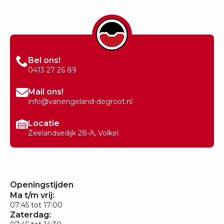
Bel ons!
0413 27 26 89
Mail ons!
info@vanengeland-degroot.nl
Locatie
Zeelandsedijk 28-A, Volkel
Openingstijden
Ma t/m vrij:
07:45 tot 17:00
Zaterdag: