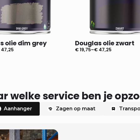
s olie dim grey
Douglas olie zwart
47,25
€
19,75
–
€
47,25
e:
Prijsklasse:
€ 19,75
tot
€ 47,25
r welke service ben je opz
Aanhanger
Zagen op maat
Transpo