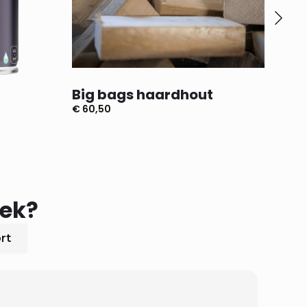
Big bags haardhout
Do
€
60,50
€
4,
oek?
rt