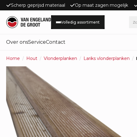
Scherp geprijsd materiaal
Op maat zagen mogelijk
Volledig assortiment
Over ons
Service
Contact
Home
Hout
Vlonderplanken
Lariks vlonderplanken