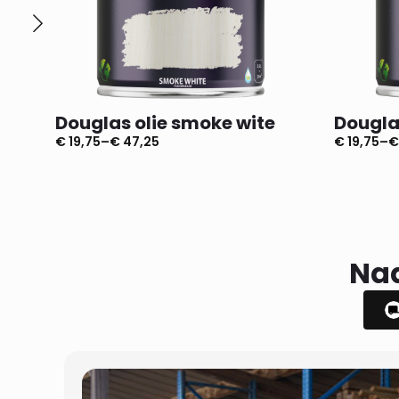
Douglas olie smoke wite
Dougla
€
19,75
–
€
47,25
€
19,75
–
€
Prijsklasse:
Prijsklass
€ 19,75
€ 19,75
tot
tot
€ 47,25
€ 47,25
Naa