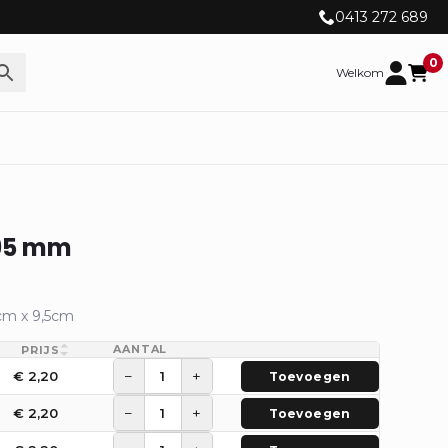
0413 272 689
0
Welkom
 95 mm
2cm x 9,5cm
AANTAL
PRIJS
−
+
€
2,20
Toevoegen
−
+
€
2,20
Toevoegen