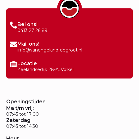
Bel ons!
0413 27 26 89
Mail ons!
info@vanengeland-degroot.nl
Locatie
Zeelandsedijk 28-A, Volkel
Openingstijden
Ma t/m vrij:
07:45 tot 17:00
Zaterdag:
07:45 tot 14:30
Hout