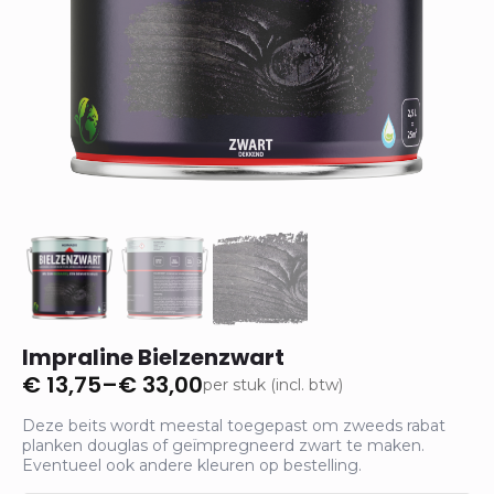
Impraline Bielzenzwart
€
13,75
–
€
33,00
per stuk (incl. btw)
Prijsklasse:
€ 13,75
Deze beits wordt meestal toegepast om zweeds rabat
tot
planken douglas of geïmpregneerd zwart te maken.
Eventueel ook andere kleuren op bestelling.
€ 33,00