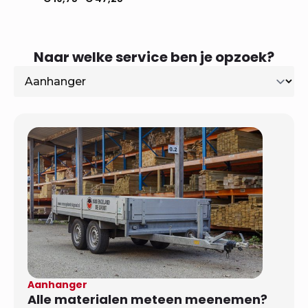
Prijsklasse:
Prijsklas
€ 19,75
€ 19,75
tot
tot
€ 47,25
€ 47,25
Naar welke service ben je opzoek?
Aanhanger
Alle materialen meteen meenemen?