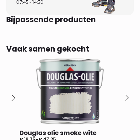
07:45 - 14:30
Bijpassende producten
Vaak samen gekocht
Douglas olie smoke wite
Dougl
€
19,75
–
€
47,25
€
19,75
–