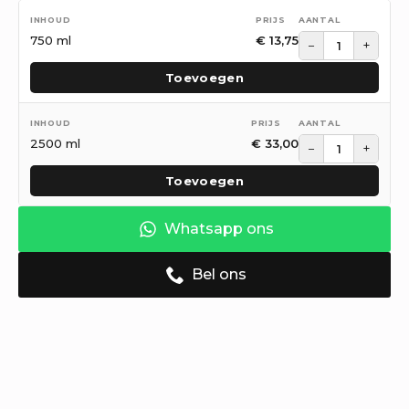
750 ml
€
13,75
−
+
Toevoegen
2500 ml
€
33,00
−
+
Toevoegen
Whatsapp ons
Bel ons