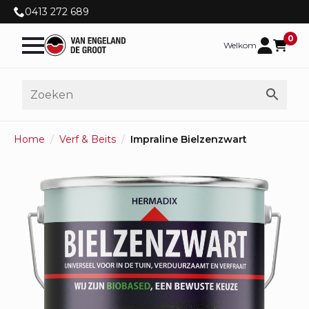
0413 272 689
0
Welkom
Home
Verf & Beits
Impraline Bielzenzwart