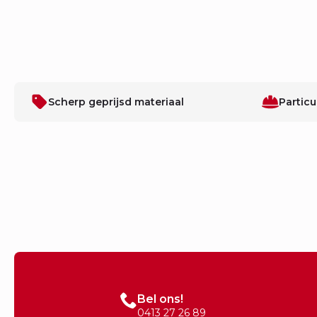
Scherp geprijsd materiaal
Particu
Bel ons!
0413 27 26 89