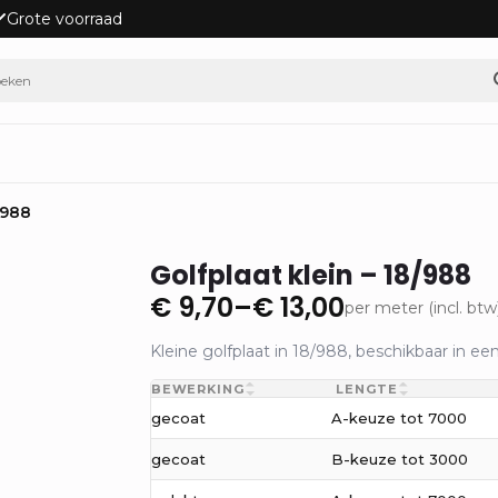
Grote voorraad
/988
Golfplaat klein – 18/988
€
9,70
–
€
13,00
per meter (incl. btw
Prijsklasse:
€ 9,70
Kleine golfplaat in 18/988, beschikbaar in ee
tot
BEWERKING
LENGTE
€ 13,00
gecoat
A-keuze tot 7000
gecoat
B-keuze tot 3000