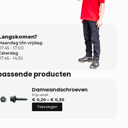
Langskomen?
Maandag t/m vrijdag:
07:45 - 17:00
Zaterdag
07:45 - 14:30
jpassende producten
Damwandschroeven
Prijs vanaf:
Prijsklasse:
€
0,20
–
€
0,30
€ 0,20
Toevoegen
tot
€ 0,30