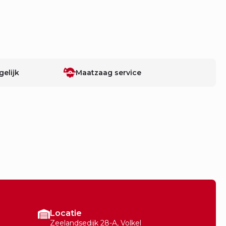
elijk
Maatzaag service
Locatie
Zeelandsedijk 28-A, Volkel