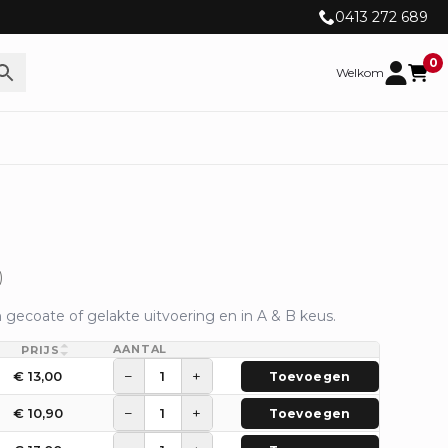
0413 272 689
0
Welkom
)
n gecoate of gelakte uitvoering en in A & B keus.
AANTAL
PRIJS
−
+
€
13,00
Toevoegen
−
+
€
10,90
Toevoegen