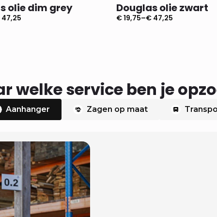
s olie dim grey
Douglas olie zwart
47,25
€
19,75
–
€
47,25
e:
Prijsklasse:
€ 19,75
tot
€ 47,25
r welke service ben je opz
Aanhanger
Zagen op maat
Transpo