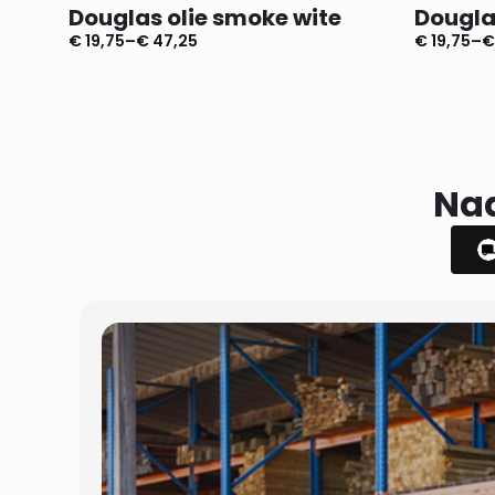
Douglas olie smoke wite
Dougla
€
19,75
–
€
47,25
€
19,75
–
€
Prijsklasse:
Prijsklass
€ 19,75
€ 19,75
tot
tot
€ 47,25
€ 47,25
Naa