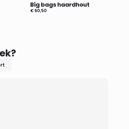
Big bags haardhout
Do
€
60,50
€
4,
oek?
rt