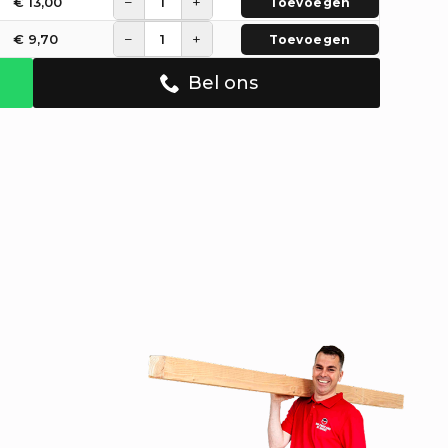
−
+
€
13,00
Toevoegen
−
+
€
9,70
Toevoegen
Bel ons