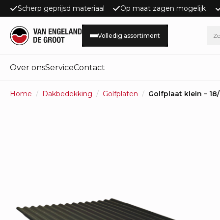
Scherp geprijsd materiaal
Op maat zagen mogelijk
Volledig assortiment
Over ons
Service
Contact
Home
Dakbedekking
Golfplaten
Golfplaat klein – 18