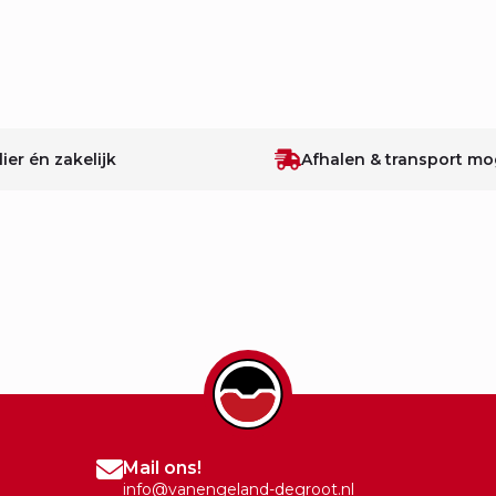
lier én zakelijk
Afhalen & transport mog
Mail ons!
info@vanengeland-degroot.nl