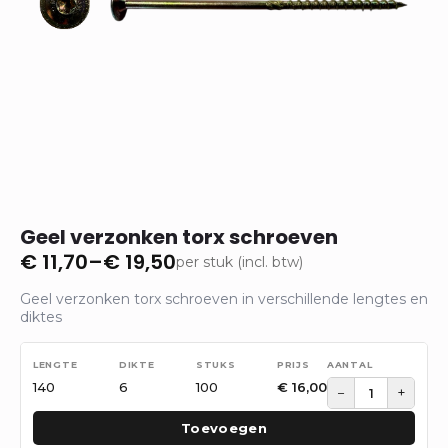
Geel verzonken torx schroeven
€
11,70
–
€
19,50
per stuk (incl. btw)
Prijsklasse:
€ 11,70
Geel verzonken torx schroeven in verschillende lengtes en
tot
diktes
€ 19,50
140
6
100
€
16,00
−
+
Toevoegen