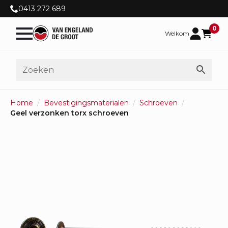
0413 272 689
0
Welkom
Home
Bevestigingsmaterialen
Schroeven
Geel verzonken torx schroeven