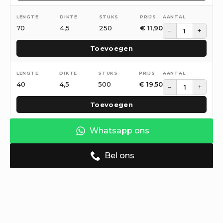
70
4,5
250
€
11,90
−
+
Toevoegen
40
4,5
500
€
19,50
−
+
Toevoegen
Whatsapp ons
Bel ons