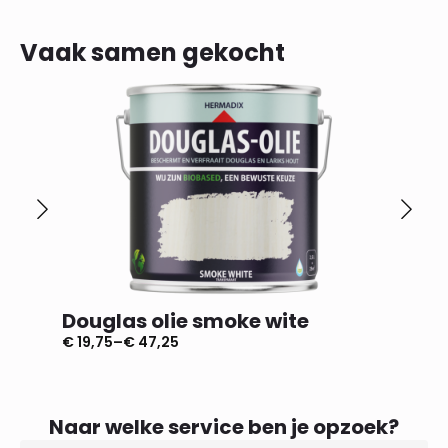
Vaak samen gekocht
Douglas olie smoke wite
Dougl
€
19,75
–
€
47,25
€
19,75
–
Prijsklasse:
Prijsklas
€ 19,75
€ 19,75
tot
tot
€ 47,25
€ 47,25
Naar welke service ben je opzoek?