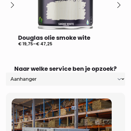
Douglas olie smoke wite
Dougl
€
19,75
–
€
47,25
€
19,75
–
Prijsklasse:
Prijsklas
€ 19,75
€ 19,75
tot
tot
€ 47,25
€ 47,25
Naar welke service ben je opzoek?