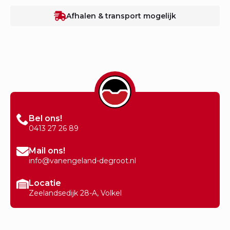
Afhalen & transport mogelijk
Bel ons!
0413 27 26 89
Mail ons!
info@vanengeland-degroot.nl
Locatie
Zeelandsedijk 28-A, Volkel