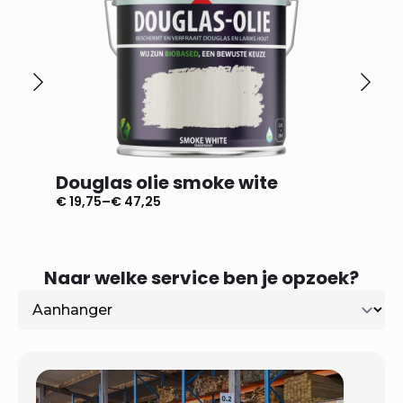
Douglas olie smoke wite
Dougl
€
19,75
–
€
47,25
€
19,75
–
Prijsklasse:
Prijsklas
€ 19,75
€ 19,75
tot
tot
€ 47,25
€ 47,25
Naar welke service ben je opzoek?