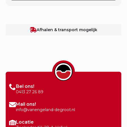
Afhalen & transport mogelijk
Bel ons!
0413 27 26 89
Mail ons!
info@vanengeland-degroot.nl
Locatie