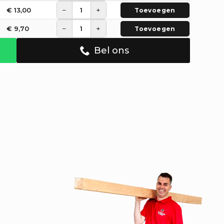
−
+
€
13,00
Toevoegen
−
+
€
9,70
Toevoegen
Bel ons