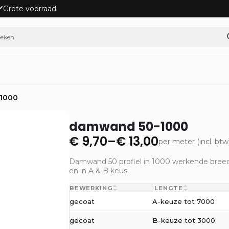
Grote voorraad
1000
damwand 50-1000
€
9,70
–
€
13,00
per meter (incl. btw
Prijsklasse:
€ 9,70
Damwand 50 profiel in 1000 werkende breedt
en in A & B keus.
tot
€ 13,00
BEWERKING
LENGTE
gecoat
A-keuze tot 7000
gecoat
B-keuze tot 3000