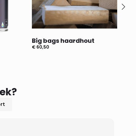
Big bags haardhout
Do
€
60,50
€
4,
oek?
rt