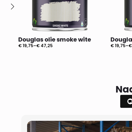
Douglas olie smoke wite
Dougla
€
19,75
–
€
47,25
€
19,75
–
€
Prijsklasse:
Prijsklass
€ 19,75
€ 19,75
tot
tot
€ 47,25
€ 47,25
Naa