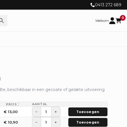
0413 272 689
0
Welkom
)
e, beschikbaar in een gecoate of gelakte uitvoering
AANTAL
PRIJS
−
+
€
13,00
Toevoegen
−
+
€
10,90
Toevoegen