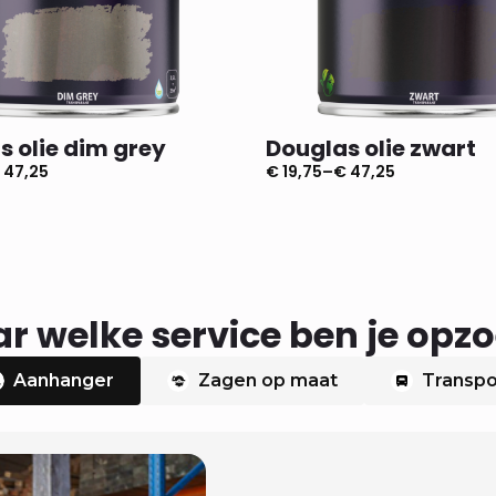
s olie dim grey
Douglas olie zwart
47,25
€
19,75
–
€
47,25
e:
Prijsklasse:
€ 19,75
tot
€ 47,25
r welke service ben je opz
Aanhanger
Zagen op maat
Transpo