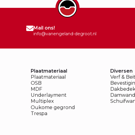
Mail ons!
info@vanengeland-degroot.nl
Plaatmateriaal
Diversen
Plaatmateriaal
Verf & Bei
OSB
Bevestigi
MDF
Dakbedek
Underlayment
Damwand
Multiplex
Schuifwa
Oukome gegrond
Trespa