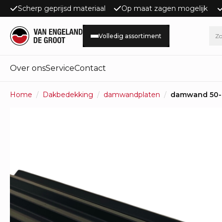
Scherp geprijsd materiaal
Op maat zagen mogelijk
Volledig assortiment
Over ons
Service
Contact
Home
Dakbedekking
damwandplaten
damwand 50-