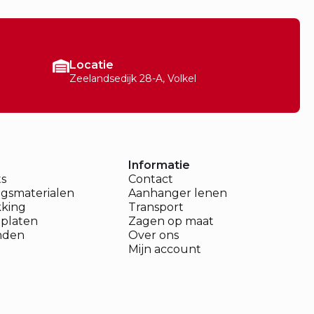
Locatie
Zeelandsedijk 28-A, Volkel
Informatie
ts
Contact
ngsmaterialen
Aanhanger lenen
king
Transport
platen
Zagen op maat
nden
Over ons
Mijn account