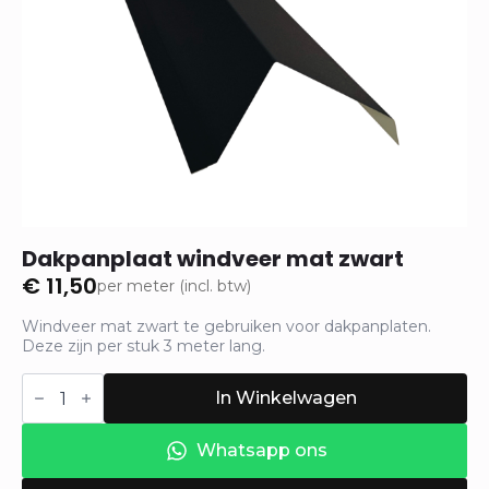
Dakpanplaat windveer mat zwart
€
11,50
per meter (incl. btw)
Windveer mat zwart te gebruiken voor dakpanplaten.
Deze zijn per stuk 3 meter lang.
Dakpanplaat
windveer
In Winkelwagen
mat
zwart
hoeveelheid
Whatsapp ons