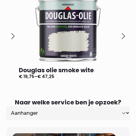
Douglas olie smoke wite
Dougl
€
19,75
–
€
47,25
€
19,75
–
Prijsklasse:
Prijsklas
€ 19,75
€ 19,75
tot
tot
€ 47,25
€ 47,25
Naar welke service ben je opzoek?