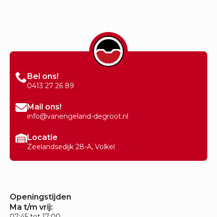
Bel ons!
0413 27 26 89
Mail ons!
info@vanengeland-degroot.nl
Locatie
Zeelandsedijk 28-A, Volkel
Openingstijden
Ma t/m vrij:
07:45 tot 17:00