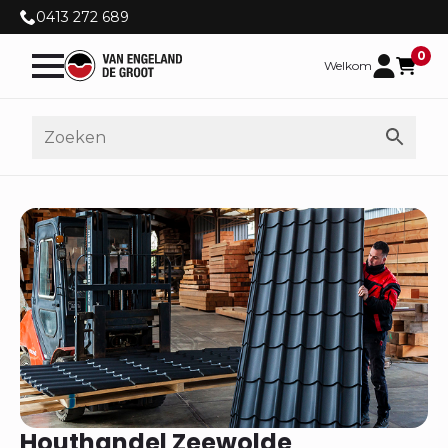
0413 272 689
0
Welkom
Houthandel Zeewolde