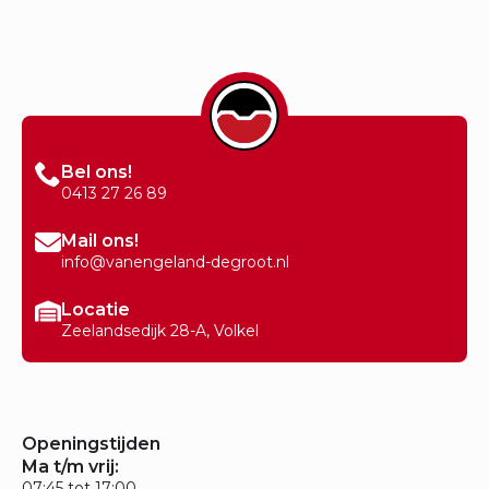
Bel ons!
0413 27 26 89
Mail ons!
info@vanengeland-degroot.nl
Locatie
Zeelandsedijk 28-A, Volkel
Openingstijden
Ma t/m vrij:
07:45 tot 17:00