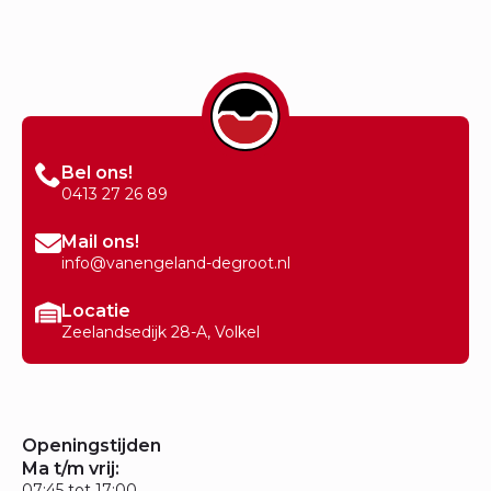
Bel ons!
0413 27 26 89
Mail ons!
info@vanengeland-degroot.nl
Locatie
Zeelandsedijk 28-A, Volkel
Openingstijden
Ma t/m vrij:
07:45 tot 17:00