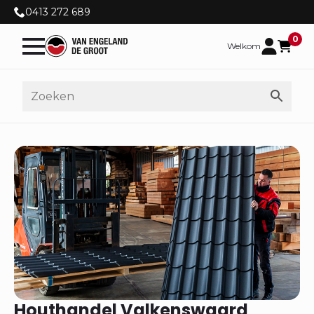
0413 272 689
0
Welkom
Houthandel Valkenswaard