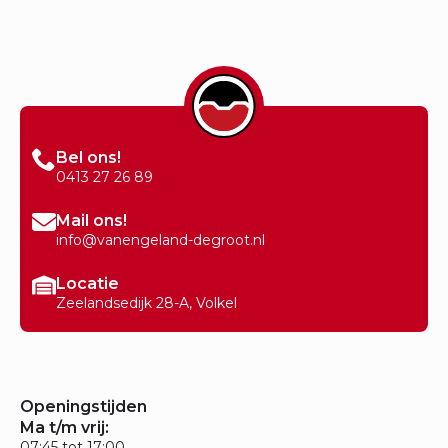
Bel ons!
0413 27 26 89
Mail ons!
info@vanengeland-degroot.nl
Locatie
Zeelandsedijk 28-A, Volkel
Openingstijden
Ma t/m vrij:
07:45 tot 17:00