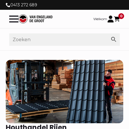
0413 272 689
0
Welkom
Houthandel Rijen