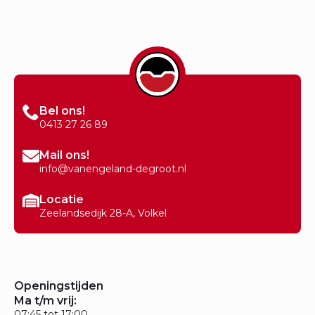
Bel ons!
0413 27 26 89
Mail ons!
info@vanengeland-degroot.nl
Locatie
Zeelandsedijk 28-A, Volkel
Openingstijden
Ma t/m vrij:
07:45 tot 17:00