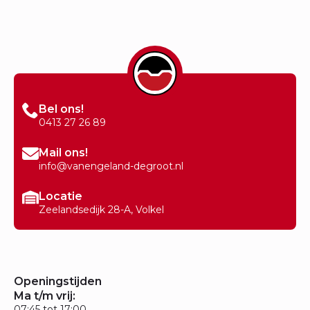
Bel ons!
0413 27 26 89
Mail ons!
info@vanengeland-degroot.nl
Locatie
Zeelandsedijk 28-A, Volkel
Openingstijden
Ma t/m vrij:
07:45 tot 17:00