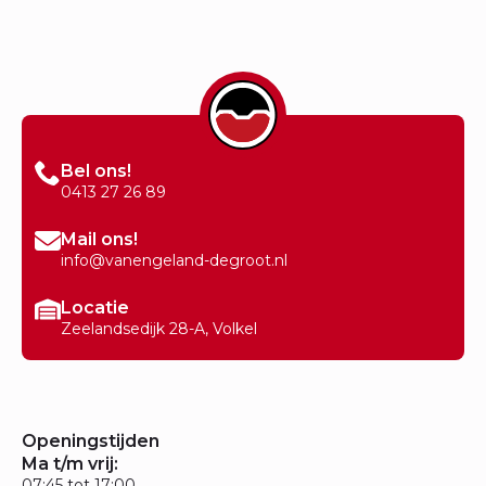
Bel ons!
0413 27 26 89
Mail ons!
info@vanengeland-degroot.nl
Locatie
Zeelandsedijk 28-A, Volkel
Openingstijden
Ma t/m vrij:
07:45 tot 17:00