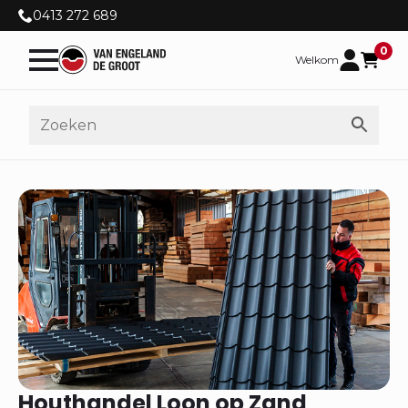
0413 272 689
0
Welkom
Houthandel Loon op Zand