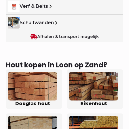
Verf & Beits
Schuifwanden
Afhalen & transport mogelijk
Hout kopen in Loon op Zand?
Douglas hout
Eikenhout