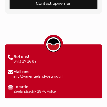
Contact opnemen
Bel ons!
0413 27 26 89
Mail ons!
info@vanengeland-degroot.nl
Locatie
Zeelandsedijk 28-A, Volkel