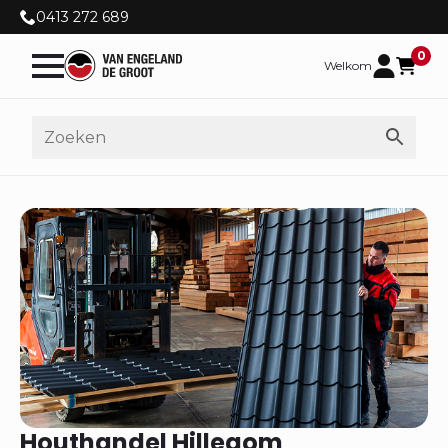
0413 272 689
0
Welkom
Houthandel Hillegom