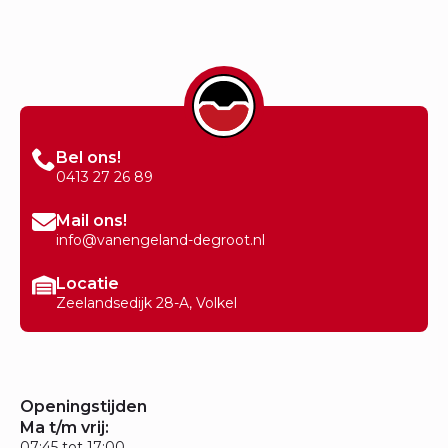
Bel ons!
0413 27 26 89
Mail ons!
info@vanengeland-degroot.nl
Locatie
Zeelandsedijk 28-A, Volkel
Openingstijden
Ma t/m vrij:
07:45 tot 17:00