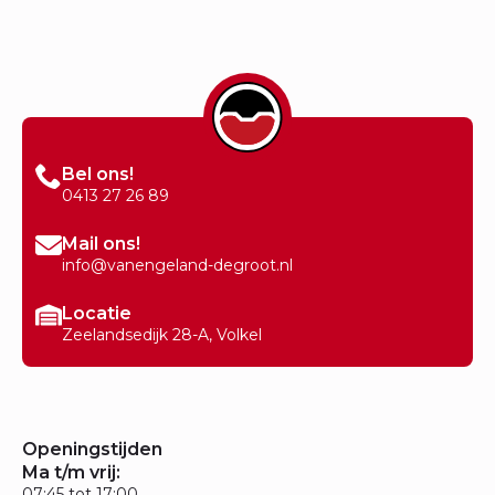
Bel ons!
0413 27 26 89
Mail ons!
info@vanengeland-degroot.nl
Locatie
Zeelandsedijk 28-A, Volkel
Openingstijden
Ma t/m vrij:
07:45 tot 17:00