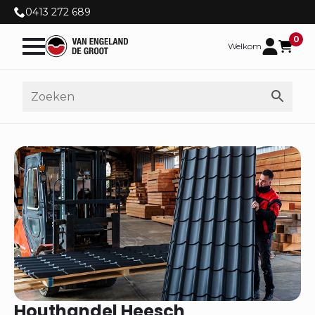
0413 272 689
0
Welkom
Houthandel Heesch