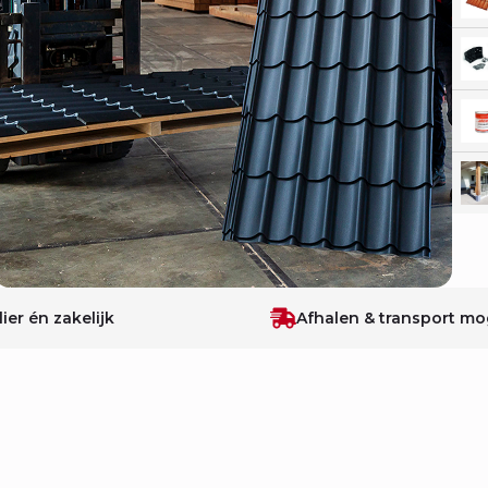
lier én zakelijk
Afhalen & transport mog