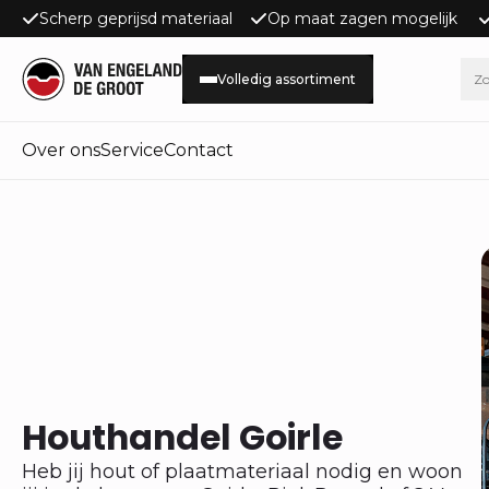
Scherp geprijsd materiaal
Op maat zagen mogelijk
Volledig assortiment
Over ons
Service
Contact
Houthandel Goirle
Heb jij hout of plaatmateriaal nodig en woon