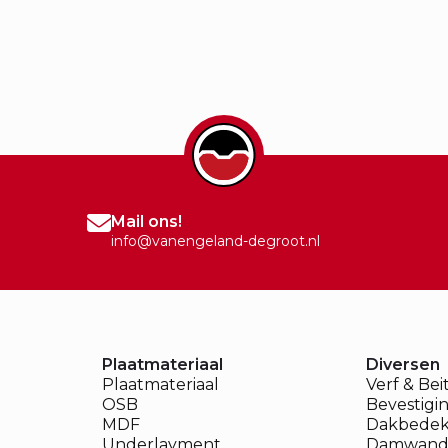
Mail ons!
info@vanengeland-degroot.nl
Plaatmateriaal
Diversen
Plaatmateriaal
Verf & Bei
OSB
Bevestigi
MDF
Dakbedek
Underlayment
Damwand