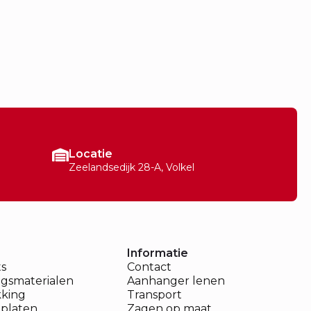
Locatie
Zeelandsedijk 28-A, Volkel
Informatie
ts
Contact
ngsmaterialen
Aanhanger lenen
king
Transport
platen
Zagen op maat