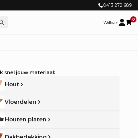
0413 272 689
0
Welkom
k snel jouw materiaal:
Hout
Vloerdelen
Houten platen
Dakbedekking