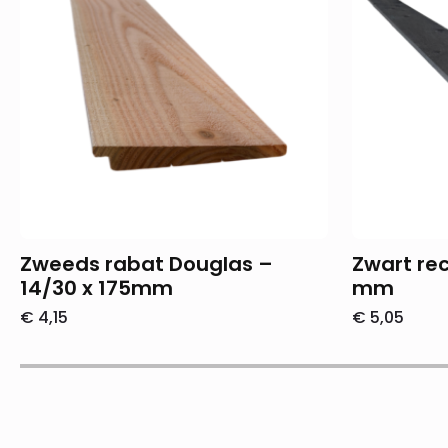
Zweeds rabat Douglas –
Zwart rec
14/30 x 175mm
mm
€
4,15
€
5,05