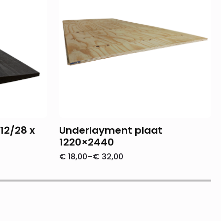
12/28 x
Underlayment plaat
1220×2440
€
18,00
–
€
32,00
Prijsklasse:
€ 18,00
tot
€ 32,00