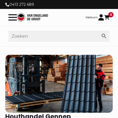
0413 272 689
0
Welkom
Houthandel Gennep