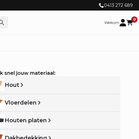
0413 272 689
0
Welkom
k snel jouw materiaal:
Hout
Vloerdelen
Houten platen
Dakbedekking