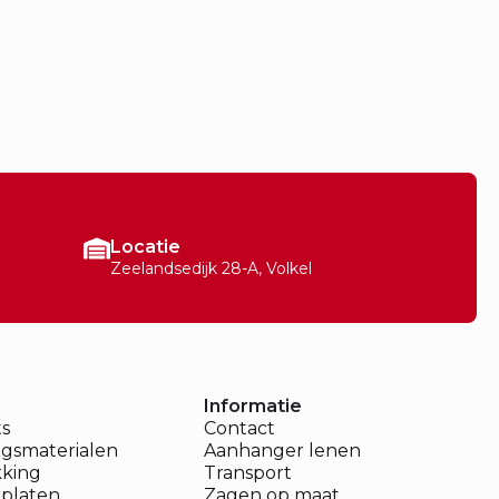
Locatie
Zeelandsedijk 28-A, Volkel
Informatie
ts
Contact
ngsmaterialen
Aanhanger lenen
king
Transport
platen
Zagen op maat