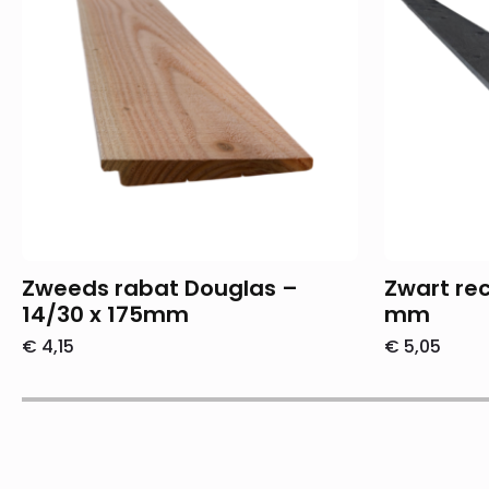
Zweeds rabat Douglas –
Zwart rec
14/30 x 175mm
mm
€
4,15
€
5,05