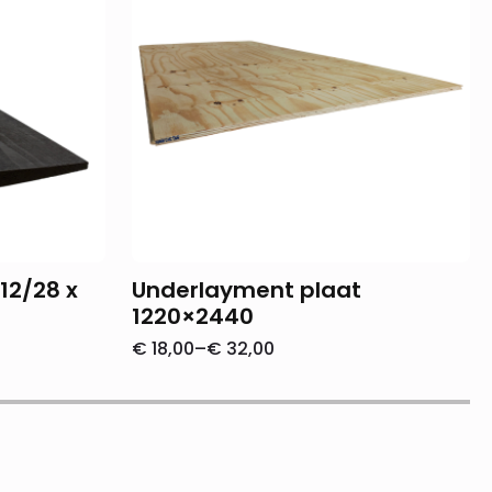
12/28 x
Underlayment plaat
1220×2440
€
18,00
–
€
32,00
Prijsklasse:
€ 18,00
tot
€ 32,00