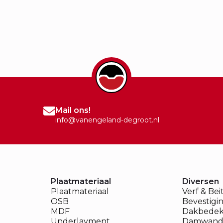
Mail ons!
info@vanengeland-degroot.nl
Plaatmateriaal
Diversen
Plaatmateriaal
Verf & Bei
OSB
Bevestigi
MDF
Dakbedek
Underlayment
Damwand