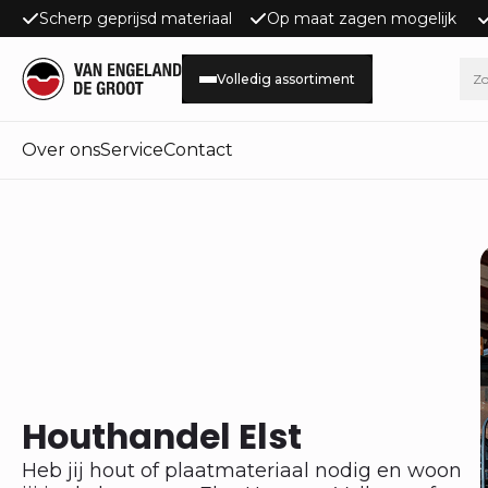
Scherp geprijsd materiaal
Op maat zagen mogelijk
Volledig assortiment
Over ons
Service
Contact
Houthandel Elst
Heb jij hout of plaatmateriaal nodig en woon