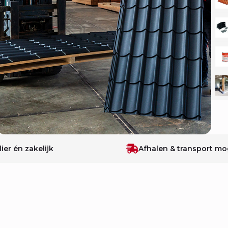
lier én zakelijk
Afhalen & transport mog