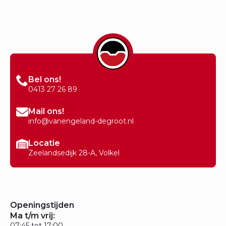
Bel ons!
0413 27 26 89
Mail ons!
info@vanengeland-degroot.nl
Locatie
Zeelandsedijk 28-A, Volkel
Openingstijden
Ma t/m vrij:
07:45 tot 17:00