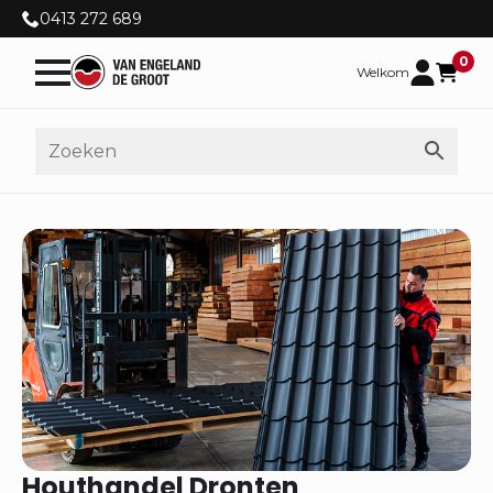
0413 272 689
0
Welkom
Houthandel Dronten