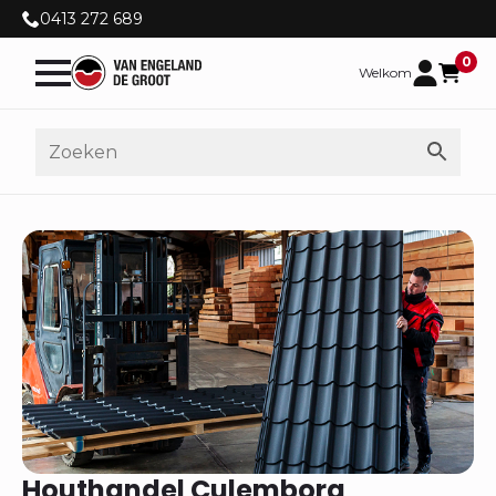
0413 272 689
0
Welkom
Houthandel Culemborg