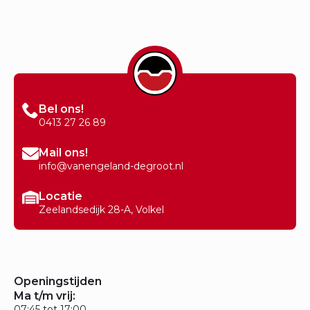
Bel ons!
0413 27 26 89
Mail ons!
info@vanengeland-degroot.nl
Locatie
Zeelandsedijk 28-A, Volkel
Openingstijden
Ma t/m vrij:
07:45 tot 17:00