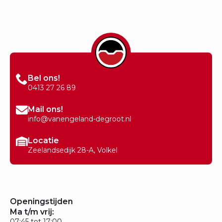
Bel ons!
0413 27 26 89
Mail ons!
info@vanengeland-degroot.nl
Locatie
Zeelandsedijk 28-A, Volkel
Openingstijden
Ma t/m vrij:
07:45 tot 17:00