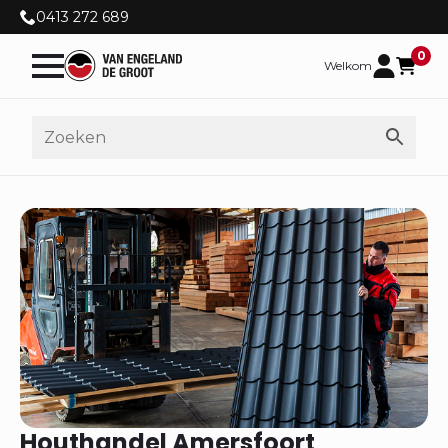
0413 272 689
0
Welkom
Houthandel Amersfoort