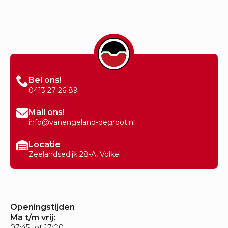
Bel ons!
0413 27 26 89
Mail ons!
info@vanengeland-degroot.nl
Locatie
Zeelandsedijk 28-A, Volkel
Openingstijden
Ma t/m vrij:
07:45 tot 17:00